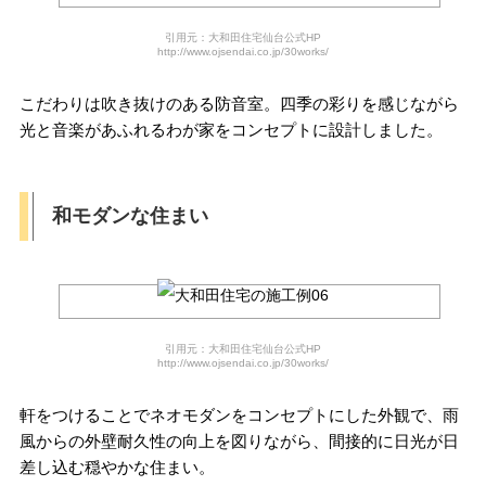
引用元：大和田住宅仙台公式HP
http://www.ojsendai.co.jp/30works/
こだわりは吹き抜けのある防音室。四季の彩りを感じながら
光と音楽があふれるわが家をコンセプトに設計しました。
和モダンな住まい
引用元：大和田住宅仙台公式HP
http://www.ojsendai.co.jp/30works/
軒をつけることでネオモダンをコンセプトにした外観で、雨
風からの外壁耐久性の向上を図りながら、間接的に日光が日
差し込む穏やかな住まい。