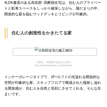
4LDK書斎のある高気密･高断熱住宅は、住む人のプライベー
トと駐車スペースをしっかり確保しながら、陽だまりの中、
開放的な庭を臨むウッドデッキとリビングが印象的。
住む人の創造性をかきたてる家
引用元：大和田住宅仙台公式HP
http://www.ojsendai.co.jp/30works/
インナーガレージタイプで、2F+ロフトの光溢れる開放的な
空間が印象的な家。スキップフロアで構成された陽射し溢れ
る開放感が、住む人を自然と笑顔にさせてくれる、そんな住
まいです。