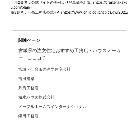
※2参考：公式サイトの実例より坪単価を計算（https://granz-takako
u.com/plan/）
※3参考：一条工務店公式HP（https://www.ichijo.co.jp/topics/gwr2021/
関連ページ
宮城県の注文住宅おすすめ工務店・ハウスメーカ
ー「コココチ」
宮城・仙台市の注文住宅会社
吉田建築
丹秀工務店
積水ハウス株式会社
メープルホームズインターナショナル
鎌田工務店