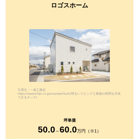
ロゴスホーム
引用元：一条工務店
https://www.ichijo.co.jp/example/fudo/明るいリビングと家族の時間を共有
できるキッチ/
50.0
60.0
～
万円（※1）