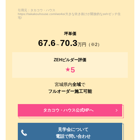
引用元：タカコウ・ハウス
https://takakouhouse.com/works/大きな吹き抜けが開放的なzehゼッチ住
宅/
67.6
70.3
～
万円（※2）
5
★
宮城県内
全域
で
フルオーダー施工可能
タカコウ・ハウス公式HPへ
見学会について
電話で問い合わせ