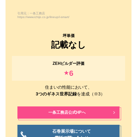
引用元：一条工務店
https://www.ichijo.co.jp/lineup/i-smart/
記載なし
6
★
住まいの性能において、
3つのギネス世界記録
を達成（※3）
一条工務店公式HPへ
石巻展示場について