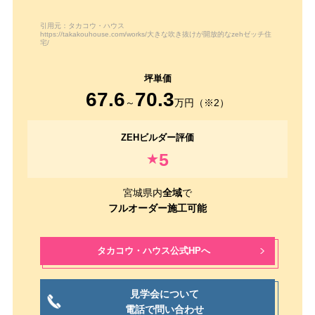
引用元：タカコウ・ハウス
https://takakouhouse.com/works/大きな吹き抜けが開放的なzehゼッチ住
宅/
67.6
70.3
～
万円（※2）
5
★
宮城県内
全域
で
フルオーダー施工可能
タカコウ・ハウス公式HPへ
見学会について
電話で問い合わせ