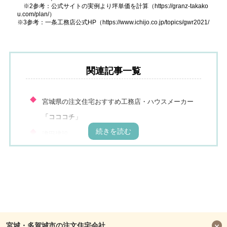
※2参考：公式サイトの実例より坪単価を計算（https://granz-takako
u.com/plan/）
※3参考：一条工務店公式HP（https://www.ichijo.co.jp/topics/gwr2021/
関連記事一覧
宮城県の注文住宅おすすめ工務店・ハウスメーカー
「コココチ」
津田建設
鈴木環境建設
おしかホーム（牡鹿観光）
高橋工務店
タカコウ・ハウス
あすなろ工房
宮城・多賀城市の注文住宅会社