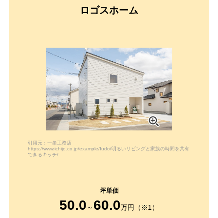
ロゴスホーム
引用元：一条工務店
https://www.ichijo.co.jp/example/fudo/明るいリビングと家族の時間を共有
できるキッチ/
50.0
60.0
～
万円（※1）