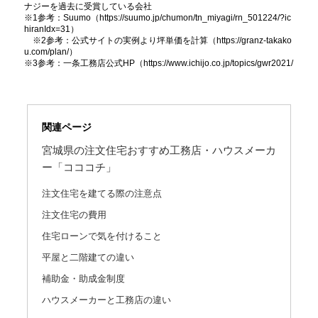
ナジーを過去に受賞している会社
※1参考：Suumo（https://suumo.jp/chumon/tn_miyagi/rn_501224/?ic
hiranIdx=31）
※2参考：公式サイトの実例より坪単価を計算（https://granz-takako
u.com/plan/）
※3参考：一条工務店公式HP（https://www.ichijo.co.jp/topics/gwr2021/
関連ページ
宮城県の注文住宅おすすめ工務店・ハウスメーカ
ー「コココチ」
注文住宅を建てる際の注意点
注文住宅の費用
住宅ローンで気を付けること
平屋と二階建ての違い
補助金・助成金制度
ハウスメーカーと工務店の違い