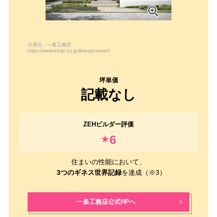
引用元：一条工務店
https://www.ichijo.co.jp/lineup/i-smart/
記載なし
6
★
住まいの性能において、
3つのギネス世界記録
を達成（※3）
一条工務店公式HPへ