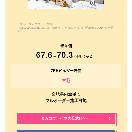
引用元：タカコウ・ハウス
https://takakouhouse.com/works/大きな吹き抜けが開放的なzehゼッチ住
宅/
67.6
70.3
～
万円（※2）
5
★
宮城県内
全域
で
フルオーダー施工可能
タカコウ・ハウス公式HPへ