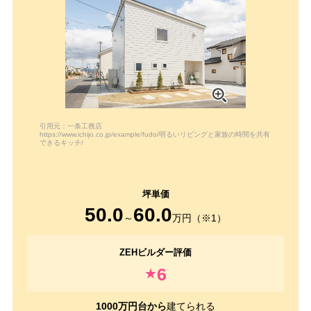
引用元：一条工務店
https://www.ichijo.co.jp/example/fudo/明るいリビングと家族の時間を共有
できるキッチ/
50.0
60.0
～
万円（※1）
6
★
1000万円台から
建てられる