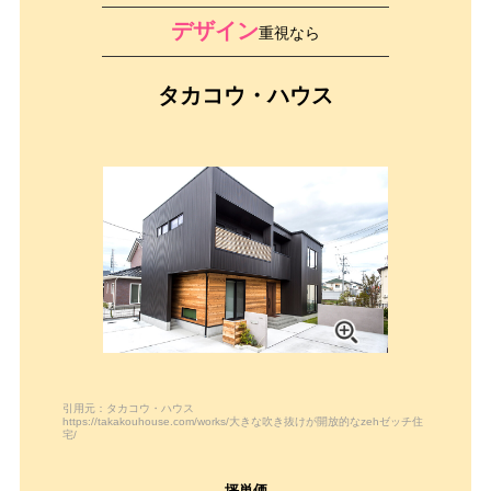
デザイン
重視なら
タカコウ・ハウス
引用元：タカコウ・ハウス
https://takakouhouse.com/works/大きな吹き抜けが開放的なzehゼッチ住
宅/