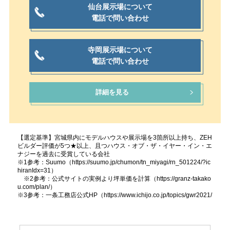
仙台展示場について
電話で問い合わせ
寺岡展示場について
電話で問い合わせ
詳細を見る
【選定基準】宮城県内にモデルハウスや展示場を3箇所以上持ち、ZEH
ビルダー評価が5つ★以上、且つハウス・オブ・ザ・イヤー・イン・エ
ナジーを過去に受賞している会社
※1参考：Suumo（https://suumo.jp/chumon/tn_miyagi/rn_501224/?ic
hiranIdx=31）
※2参考：公式サイトの実例より坪単価を計算（https://granz-takako
u.com/plan/）
※3参考：一条工務店公式HP（https://www.ichijo.co.jp/topics/gwr2021/