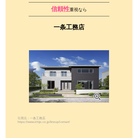
信頼性
重視なら
一条工務店
引用元：一条工務店
https://www.ichijo.co.jp/lineup/i-smart/