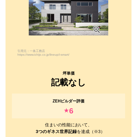
引用元：一条工務店
https://www.ichijo.co.jp/lineup/i-smart/
記載なし
6
★
住まいの性能において、
3つのギネス世界記録
を達成（※3）