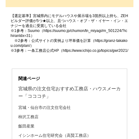
【選定基準】宮城県内にモデルハウスや展示場を3箇所以上持ち、ZEH
ビルダー評価が5つ★以上、且つハウス・オブ・ザ・イヤー・イン・エ
ナジーを過去に受賞している会社
※1参考：Suumo（https://suumo.jp/chumon/tn_miyagi/rn_501224/?ic
hiranIdx=31）
※2参考：公式サイトの実例より坪単価を計算（https://granz-takako
u.com/plan/）
※3参考：一条工務店公式HP（https://www.ichijo.co.jp/topics/gwr2021/
関連ページ
宮城県の注文住宅おすすめ工務店・ハウスメーカ
ー「コココチ」
宮城・仙台市の注文住宅会社
柿沢工務店
飯田産業
イシンホーム住宅研究会（高賢工務店）