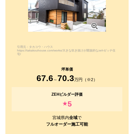
引用元：タカコウ・ハウス
https://takakouhouse.com/works/大きな吹き抜けが開放的なzehゼッチ住
宅/
67.6
70.3
～
万円（※2）
5
★
宮城県内
全域
で
フルオーダー施工可能