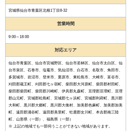
宮城県仙台市青葉区北根1丁目8-32
営業時間
9:00～18:00
対応エリア
仙台市青葉区、仙台市宮城野区、仙台市若林区、仙台市太白区、仙
台市泉区、石巻市、塩竈市、気仙沼市、白石市、名取市、角田市、
多賀城市、岩沼市、登米市、栗原市、東松島市、大崎市、富谷市、
刈田郡蔵王町、刈田郡七ヶ宿町、柴田郡大河原町、柴田郡村田町、
柴田郡柴田町、柴田郡川崎町、伊具郡丸森町、亘理郡亘理町、亘理
郡山元町、宮城郡松島町、宮城郡七ヶ浜町、宮城郡利府町、黒川郡
大和町、黒川郡大郷町、黒川郡大衡村、加美郡色麻町、加美郡加美
町、遠田郡涌谷町、遠田郡美里町、牡鹿郡女川町、本吉郡南三陸
町、山形県（一部）、福島県（一部）
※ 上記の地域でも一部伺うことができない地域があります。