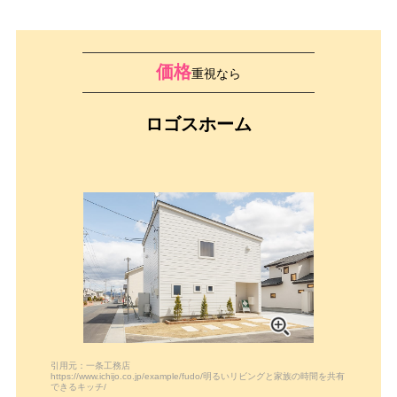
価格
重視なら
ロゴスホーム
引用元：一条工務店
https://www.ichijo.co.jp/example/fudo/明るいリビングと家族の時間を共有
できるキッチ/