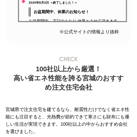
2020年8月3日 ＜終了しました！＞
お盆期間中、休業のお知らせ！
お盆期間中、下記のとおり 休業とさせて頂きます。
8/11（火）～8/16（日） どうぞ よろしくお願い致
※公式サイトの情報より抜粋
します。……
2020年5月14日
新型コロナウィルスの影響！（第9報）非常事態
100社以上から厳選！
宣言が解除されました！
高い省エネ性能を誇る宮城のおすす
今晩（2020.5.14）、宮城県も他の38県と一緒に 新
め注文住宅会社
型コロナウィルス感染防止対策である、 非常事態宣
言が解除されました！(^-^) 少しずつ、社会も動き
出すようです。 ……
宮城県で注文住宅を建てるなら、耐震性だけでなく省エネ性
能にも注目すると、光熱費が節約できて寒さにも財布にも優
しい生活が実現できます。100社以上の中からおすすめ会社
を選びました。