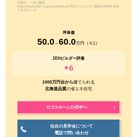
引用元：一条工務店
https://www.ichijo.co.jp/example/fudo/明るいリビングと家族の時間を共有
できるキッチ/
50.0
60.0
～
万円（※1）
6
★
1000万円台から
建てられる
北海道品質
の省エネ住宅
ロゴスホーム公式HPへ
仙台の見学会について
電話で問い合わせ