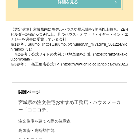
詳細を見る
【選定基準】宮城県内にモデルハウスや展示場を3箇所以上持ち、ZEH
ビルダー評価が5つ★以上、且つハウス・オブ・ザ・イヤー・イン・エ
ナジーを過去に受賞している会社
※1参考：Suumo（https://suumo.jp/chumon/tn_miyagi/rn_501224/?ic
hiranIdx=31）
※2参考：公式サイトの実例より坪単価を計算（https://granz-takako
u.com/plan/）
※3参考：一条工務店公式HP（https://www.ichijo.co.jp/topics/gwr2021/
関連ページ
宮城県の注文住宅おすすめ工務店・ハウスメーカ
ー「コココチ」
注文住宅を建てる際の注意点
高気密・高断熱性能