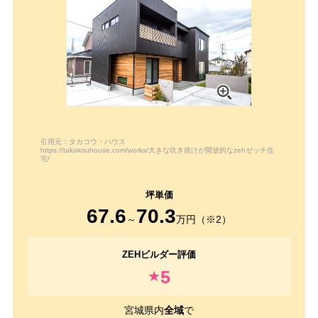
引用元：タカコウ・ハウス
https://takakouhouse.com/works/大きな吹き抜けが開放的なzehゼッチ住
宅/
67.6
70.3
～
万円（※2）
5
★
宮城県内
全域
で