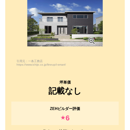
引用元：一条工務店
https://www.ichijo.co.jp/lineup/i-smart/
記載なし
6
★